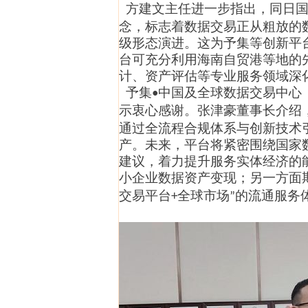
方建文
主任
进一步指出，同日
念，标志着数据交易正从粗放的
级形态演进。这为予集等
创新
平
台
可
充分利用海南自贸港等地的
计、资产评估等专业服务领域深
予集
中国及全球数据交易中心
•
示衷心感谢。
张津豪董事长
介绍
通过全流程合规体系与
创新
技术
产。未来，平台将紧密围绕国家
建议，着力提升服务实体经济的
小企业数据资产变现；另一方面
交易
平台
全球市场
的流通服务
+
”