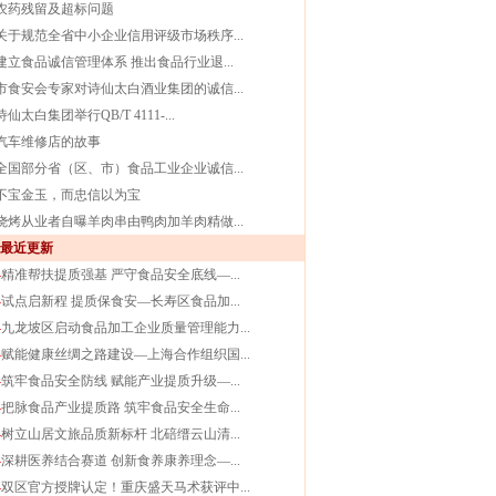
农药残留及超标问题
关于规范全省中小企业信用评级市场秩序...
建立食品诚信管理体系 推出食品行业退...
市食安会专家对诗仙太白酒业集团的诚信...
诗仙太白集团举行QB/T 4111-...
汽车维修店的故事
全国部分省（区、市）食品工业企业诚信...
不宝金玉，而忠信以为宝
烧烤从业者自曝羊肉串由鸭肉加羊肉精做...
最近更新
4
精准帮扶提质强基 严守食品安全底线—...
4
试点启新程 提质保食安—长寿区食品加...
4
九龙坡区启动食品加工企业质量管理能力...
4
赋能健康丝绸之路建设—上海合作组织国...
4
筑牢食品安全防线 赋能产业提质升级—...
4
把脉食品产业提质路 筑牢食品安全生命...
4
树立山居文旅品质新标杆 北碚缙云山清...
4
深耕医养结合赛道 创新食养康养理念—...
4
双区官方授牌认定！重庆盛天马术获评中...