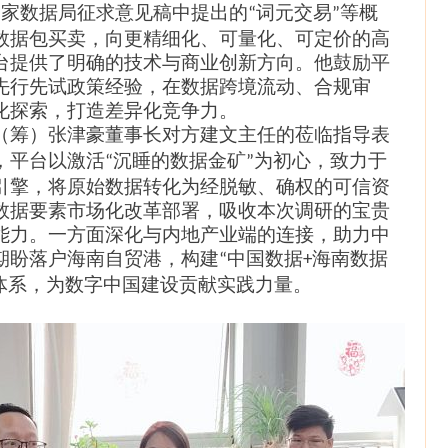
国家数据局征求意见稿中提出的
词元交易
等概
“
”
数据包买卖，向更精细化、可量化、可定价的高
台提供了明确的技术与商业创新方向。他鼓励平
先行先试政策经验，在数据跨境流动、合规审
化探索，打造差异化竞争力。
（筹）
张津豪董事长
对方建文
主任
的莅临指导表
，平台以激活
沉睡的数据金矿
为初心，致力于
“
”
引擎，将原始数据转化为经脱敏、确权的可信资
数据要素市场化改革部署，吸收本次调研的宝贵
能力。一方面深化与内地产业端的连接，助力中
期盼落户
海南自贸港，构建
中国
数据
海南数据
“
+
体系，为数字中国建设贡献实践力量。