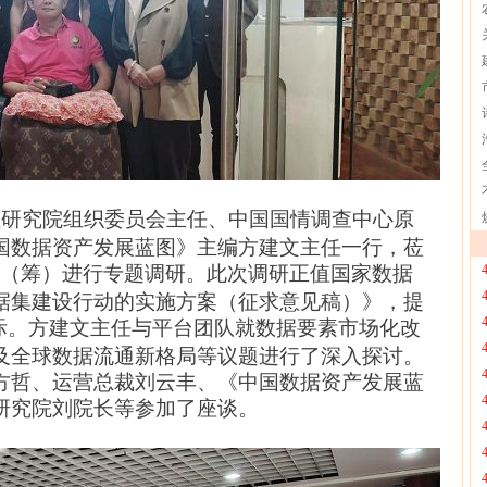
程研究院组织委员会主任
、中国国情调查中心原
国数据资产发展
蓝图
》主编方建文
主任
一行，莅
（筹）进行专题调研。此次调研正值国家数据
据集建设行动的实施方案（征求意见稿）》，提
际。方建文
主任
与平台团队就数据要素市场化改
及全球数据流通新格局等议题进行了深入探讨。
方哲
、
运营总裁刘云丰
、《中国数据资产发展
蓝
研究院刘院长等参加了座谈。