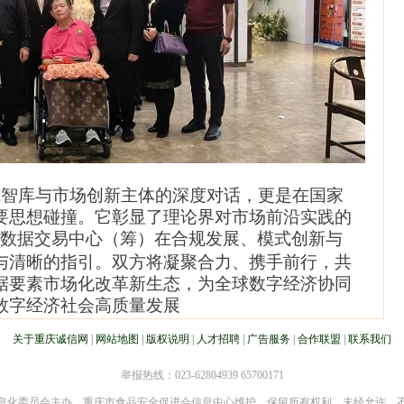
智库与市场创新主体的深度对话，更是在国家
要思想碰撞。它彰显了理论界对市场前沿实践的
数据交易中心
（
筹）
在合规发展、模式创新与
与清晰的指引。
双方将凝聚合力、携手前行，共
据要素市场化改革新生态，为全球数字经济协同
数字
经济社会高质量发展
关于重庆诚信网
|
网站地图
|
版权说明
|
人才招聘
|
广告服务
|
合作联盟
|
联系我们
举报热线：023-62804939 65700171
息化委员会主办，重庆市食品安全促进会信息中心维护。保留所有权利，未经允许，