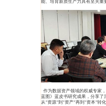
能、培育新质生产力具有至关重
作为数据资产领域的权威专家，
蓝图》
蓝皮书
研究成果，分享了
从
资源
到
资产
再到
资本
转
“
”
“
”
“
”