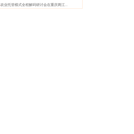
4
农业托管模式全程解码研讨会在重庆两江...