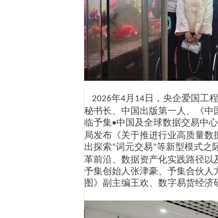
年
月
日，
央企爱国工
2026
4
1
4
秘书长、
中国出版第一人
、《中
临予集
中国及全球数据交易中心
•
局发布《关于推进行业高质量数
出探索
词元交易
等新型模式之
“
”
革前沿、数据资产化实践路径以
予集创始人张津豪
、
予集合伙人
图
》
副
主编
王欢
、
数字易货经济